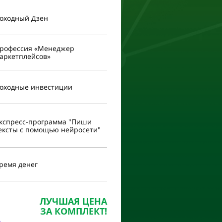
оходный Дзен
рофессия «Менеджер
аркетплейсов»
оходные инвестиции
А:
3 ЭКСКЛЮЗИВНЫХ БОНУСА:
3 ЭКСКЛЮЗИВН
кспресс-программа "Пиши
ексты с помощью нейросети"
ремя денег
ЛУЧШАЯ ЦЕНА
ЗА КОМПЛЕКТ!