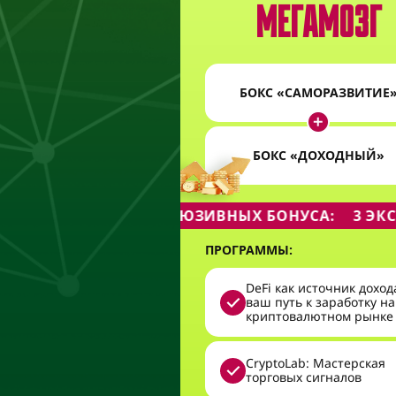
МЕГАМОЗГ
БОКС «САМОРАЗВИТИЕ
БОКС «ДОХОДНЫЙ»
Х БОНУСА:
3 ЭКСКЛЮЗИВНЫХ БОНУСА:
3 ЭКС
ПРОГРАММЫ:
DeFi как источник доход
ваш путь к заработку на
криптовалютном рынке
CryptoLab: Мастерская
торговых сигналов