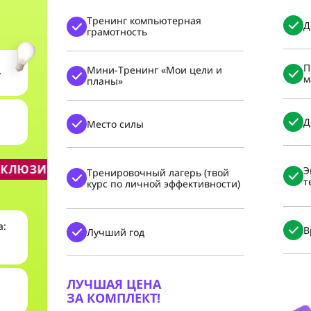
Тренинг компьютерная
Д
грамотность
П
Мини-Тренинг «Мои цели и
»
м
планы»
Д
Место силы
КЛЮЗИВНЫХ БОНУСА:
3 ЭКСКЛЮЗИВНЫХ БОНУС
Э
Тренировочный лагерь (твой
т
курс по личной эффективности)
а:
В
Лучший год
ЛУЧШАЯ ЦЕНА
ЗА КОМПЛЕКТ!